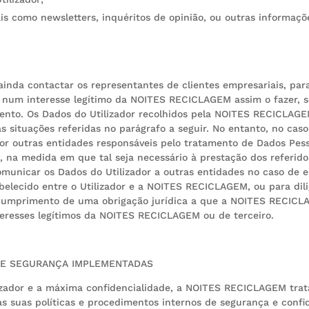
tais como newsletters, inquéritos de opinião, ou outras informaç
nda contactar os representantes de clientes empresariais, para
um interesse legítimo da NOITES RECICLAGEM assim o fazer, sem
nto. Os Dados do Utilizador recolhidos pela NOITES RECICLAGE
 situações referidas no parágrafo a seguir. No entanto, no caso
 outras entidades responsáveis pelo tratamento de Dados Pesso
 na medida em que tal seja necessário à prestação dos referidos 
unicar os Dados do Utilizador a outras entidades no caso de 
belecido entre o Utilizador e a NOITES RECICLAGEM, ou para dil
o cumprimento de uma obrigação jurídica a que a NOITES RECICLA
teresses legítimos da NOITES RECICLAGEM ou de terceiro.
 DE SEGURANÇA IMPLEMENTADAS
lizador e a máxima confidencialidade, a NOITES RECICLAGEM tra
s suas políticas e procedimentos internos de segurança e confid