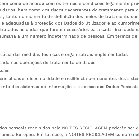
bem como de acordo com os termos e condições legalmente prev
 dados, bem como dos riscos decorrentes do tratamento para os d
, tanto no momento de definição dos meios de tratamento com
s e adequadas à proteção dos Dados do Utilizador e ao cumprim
m tratados os dados que forem necessários para cada finalidade 
o humana a um número indeterminado de pessoas. Em termos de
eficácia das medidas técnicas e organizativas implementadas;
icado nas operações de tratamento de dados;
oais;
ncialidade, disponibilidade e resiliência permanentes dos sist
ento dos sistemas de informação e o acesso aos Dados Pessoai
os pessoais recolhidos pela NOITES RECICLAGEM poderão ser dis
onómico Europeu. Em tal caso, a NOITES RECICLAGEM compromete