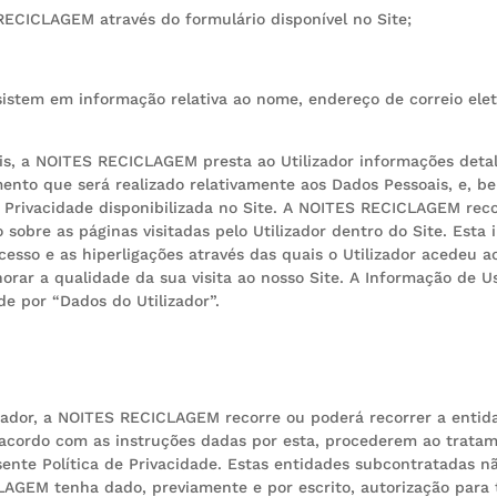
RECICLAGEM através do formulário disponível no Site;
sistem em informação relativa ao nome, endereço de correio elet
is, a NOITES RECICLAGEM presta ao Utilizador informações deta
amento que será realizado relativamente aos Dados Pessoais, e,
de Privacidade disponibilizada no Site. A NOITES RECICLAGEM rec
obre as páginas visitadas pelo Utilizador dentro do Site. Esta 
sso e as hiperligações através das quais o Utilizador acedeu ao
orar a qualidade da sua visita ao nosso Site. A Informação de U
de por “Dados do Utilizador”.
ador, a NOITES RECICLAGEM recorre ou poderá recorrer a entidad
rdo com as instruções dadas por esta, procederem ao tratamen
ente Política de Privacidade. Estas entidades subcontratadas nã
AGEM tenha dado, previamente e por escrito, autorização para 