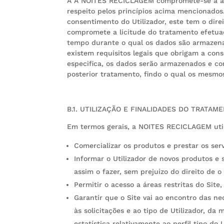
A A NOITES RECICLAGEM compromete-se a ass
respeito pelos princípios acima mencionado
consentimento do Utilizador, este tem o dir
compromete a licitude do tratamento efetu
tempo durante o qual os dados são armazenad
existem requisitos legais que obrigam a con
especifica, os dados serão armazenados e co
posterior tratamento, findo o qual os mesmo
B.1. UTILIZAÇÃO E FINALIDADES DO TRATAM
Em termos gerais, a NOITES RECICLAGEM utili
Comercializar os produtos e prestar os s
Informar o Utilizador de novos produtos 
assim o fazer, sem prejuízo do direito de
Permitir o acesso a áreas restritas do Sit
Garantir que o Site vai ao encontro das n
às solicitações e ao tipo de Utilizador, d
estatística relativamente ao perfil tipo do U