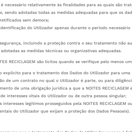
é necessário relativamente às finalidades para as quais são trat
io, sendo adotadas todas as medidas adequadas para que os dado
retificados sem demora;
entificação do Utilizador apenas durante o período necessário p
egurança, incluindo a proteção contra o seu tratamento não auto
o adotadas as medidas técnicas ou organizativas adequadas.
TES RECICLAGEM são lícitos quando se verifique pelo menos uma
o explícito para o tratamento dos Dados do Utilizador para uma o
o de um contrato no qual o Utilizador é parte, ou para diligênci
imento de uma obrigação jurídica a que a NOITES RECICLAGEM es
e interesses vitais do Utilizador ou de outra pessoa singular;
os interesses legítimos prosseguidos pela NOITES RECICLAGEM ou
entais do Utilizador que exijam a proteção dos Dados Pessoais).