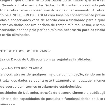
egurar que o tratamento dos Dados do Utilizador apenas é fei
s. Quando o tratamento dos Dados do Utilizador for realizado 
eito de retirar o seu consentimento a qualquer momento. A retir
ado pela NOITES RECICLAGEM com base no consentimento previam
os e conservados varia de acordo com a finalidade para a qual
servar os dados por um período de tempo mínimo. Assim, e semp
nservados apenas pelo período mínimo necessário para as finali
s serão eliminados.
ENTO DE DADOS DO UTILIZADOR
za os Dados do Utilizador com as seguintes finalidades:
erviços NOITES RECICLAGEM;
e serviços, através de qualquer meio de comunicação, sendo um 
 o titular dos dados se opor a este tratamento em qualquer mome
e, de acordo com termos previamente estabelecidos;
ecessidades do Utilizador, através do desenvolvimento e publica
a melhoria das capacidades de pesquisa e funcionalidades do Sit
tilizador;