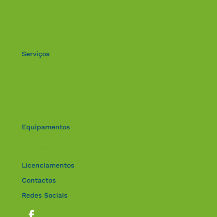
Empresa
História
Grupo
Qualidade e Ambiente
Distinções
Parcerias
Serviços
Gestão de Resíduos
Resíduos Geridos
Acondicionamento de Resíduos
Transporte
Valorização
Equipamentos
Equipamentos
Viaturas
Licenciamentos
Contactos
Redes Sociais