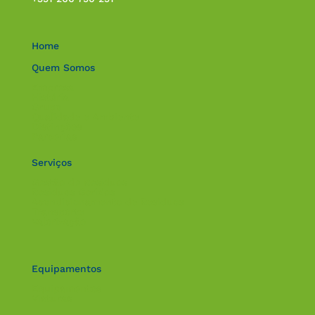
Home
Quem Somos
Empresa
História
Grupo
Qualidade e Ambiente
Distinções
Parcerias
Serviços
Gestão de Resíduos
Resíduos Geridos
Acondicionamento de Resíduos
Transporte
Valorização
Equipamentos
Equipamentos
Viaturas